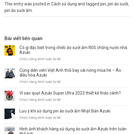
This entry was posted in
Cách sử dụng
and tagged
pin
,
pin áo sưởi
,
pin áo sưởi ấm
.
Bài viết liên quan
Có gì đặc biệt trong chiếc áo sưởi ấm R05 chống nước nhà
Azuki
ở
Chức năng bình luận bị tắt
Có
gì
Cùng diễn viên Việt Anh thổi bay cái nóng mùa hè – Áo
đặc
điều hòa Azuki
biệt
ở
Chức năng bình luận bị tắt
trong
Cùng
chiếc
diễn
Vì sao quạt Azuki Super Ultra 2023 thiết kế tháo cánh?
áo
viên
sưởi
ở
Chức năng bình luận bị tắt
Việt
ấm
Vì
Anh
R05
sao
Lưu ý khi sử dụng pin áo sưởi ấm Nhật Bản Azuki
thổi
chống
quạt
bay
ở
Chức năng bình luận bị tắt
nước
Azuki
cái
Lưu
nhà
Super
nóng
ý
Hình ảnh khách hàng sử dụng áo sưởi ấm Azuki trên toàn
Azuki
Ultra
mùa
khi
thế giới