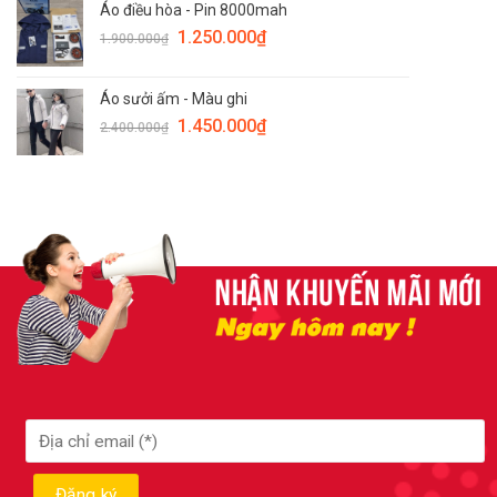
Áo điều hòa - Pin 8000mah
1.250.000
₫
1.900.000
₫
Áo sưởi ấm - Màu ghi
1.450.000
₫
2.400.000
₫