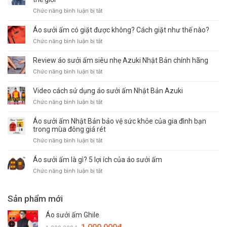
2023
hè
sử
thiết
ở
Chức năng bình luận bị tắt
–
dụng
kế
Hình
Áo
pin
tháo
ảnh
Áo sưởi ấm có giặt được không? Cách giặt như thế nào?
điều
áo
cánh?
khách
hòa
sưởi
ở
Chức năng bình luận bị tắt
hàng
Azuki
ấm
Áo
sử
Nhật
sưởi
Review áo sưởi ấm siêu nhẹ Azuki Nhật Bản chính hãng
dụng
Bản
ấm
áo
ở
Chức năng bình luận bị tắt
Azuki
có
sưởi
Review
giặt
ấm
áo
Video cách sử dụng áo sưởi ấm Nhật Bản Azuki
được
Azuki
sưởi
không?
ở
Chức năng bình luận bị tắt
trên
ấm
Cách
Video
toàn
siêu
giặt
cách
Áo sưởi ấm Nhật Bản bảo vệ sức khỏe của gia đình bạn
thế
nhẹ
như
sử
trong mùa đông giá rét
giới
Azuki
thế
dụng
Nhật
ở
Chức năng bình luận bị tắt
nào?
áo
Bản
Áo
sưởi
chính
sưởi
Áo sưởi ấm là gì? 5 lợi ích của áo sưởi ấm
ấm
hãng
ấm
Nhật
ở
Chức năng bình luận bị tắt
Nhật
Bản
Áo
Bản
Azuki
sưởi
bảo
ấm
Sản phẩm mới
vệ
là
sức
gì?
Áo sưởi ấm Ghile
khỏe
5
của