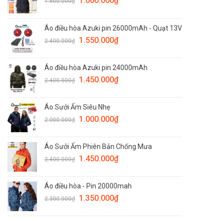
1.000.000
₫
1.800.000
₫
lợi
gia
ích
đình
của
bạn
Áo điều hòa Azuki pin 26000mAh - Quạt 13V
áo
trong
sưởi
1.550.000
₫
2.400.000
₫
mùa
ấm
đông
giá
rét
Áo điều hòa Azuki pin 24000mAh
1.450.000
₫
2.400.000
₫
Áo Sưởi Ấm Siêu Nhẹ
1.000.000
₫
2.000.000
₫
Áo Sưởi Ấm Phiên Bản Chống Mưa
1.450.000
₫
2.400.000
₫
Áo điều hòa - Pin 20000mah
1.350.000
₫
2.300.000
₫