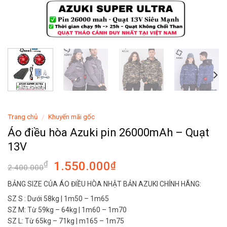
Trang chủ
Khuyến mãi gốc
/
Áo điều hòa Azuki pin 26000mAh – Quạt
13V
1.550.000
₫
₫
2.400.000
BẢNG SIZE CỦA ÁO ĐIỀU HÒA NHẬT BẢN AZUKI CHÍNH HÃNG:
SZ S : Dưới 58kg | 1m50 – 1m65
SZ M: Từ 59kg – 64kg | 1m60 – 1m70
SZ L: Từ 65kg – 71kg | m165 – 1m75