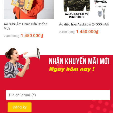
Áo Sưởi Ấm Phiên Bản Chống
Áo điều hòa Azuki pin 24000mAh
Mưa
1.450.000
₫
2.400.000
₫
1.450.000
₫
2.400.000
₫