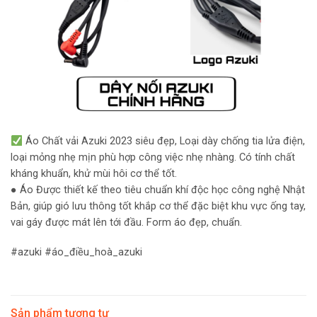
Áo Chất vải Azuki 2023 siêu đẹp, Loại dày chống tia lửa điện,
loại mỏng nhẹ mịn phù hợp công việc nhẹ nhàng. Có tính chất
kháng khuẩn, khử mùi hôi cơ thể tốt.
● Áo Được thiết kế theo tiêu chuẩn khí độc học công nghệ Nhật
Bản, giúp gió lưu thông tốt khắp cơ thể đặc biệt khu vực ống tay,
vai gáy được mát lên tới đầu. Form áo đẹp, chuẩn.
#azuki #áo_điều_hoà_azuki
Sản phẩm tương tự