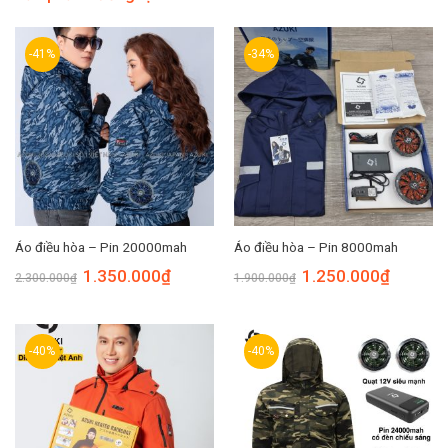
-41%
-34%
Áo điều hòa – Pin 20000mah
Áo điều hòa – Pin 8000mah
1.350.000
₫
1.250.000
₫
2.300.000
₫
1.900.000
₫
-40%
-40%