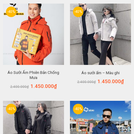
-40%
-40%
Áo Sưởi Ấm Phiên Bản Chống
Áo sưởi ấm – Màu ghi
Mưa
1.450.000
₫
2.400.000
₫
1.450.000
₫
2.400.000
₫
-40%
-40%