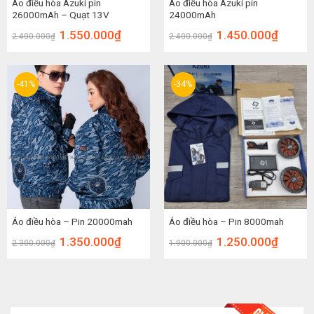
Áo điều hòa Azuki pin
Áo điều hòa Azuki pin
26000mAh – Quạt 13V
24000mAh
1.550.000
₫
1.450.000
₫
2.400.000
₫
2.400.000
₫
-41%
-34%
Áo điều hòa – Pin 20000mah
Áo điều hòa – Pin 8000mah
1.350.000
₫
1.250.000
₫
2.300.000
₫
1.900.000
₫