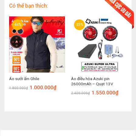
Có thể bạn thích:
-44%
-35%
Áo điều hòa Azuki pin
Áo sưởi ấm Ghile
26000mAh – Quạt 13V
1.000.000
₫
1.800.000
₫
1.550.000
₫
2.400.000
₫