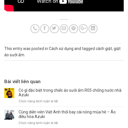
This entry was posted in
Cách sử dụng
and tagged
cách giặt
,
giặt
áo sưởi ấm
.
Bài viết liên quan
Có gì đặc biệt trong chiếc áo sưởi ấm R05 chống nước nhà
Azuki
ở
Chức năng bình luận bị tắt
Có
gì
Cùng diễn viên Việt Anh thổi bay cái nóng mùa hè – Áo
đặc
điều hòa Azuki
biệt
ở
Chức năng bình luận bị tắt
trong
Cùng