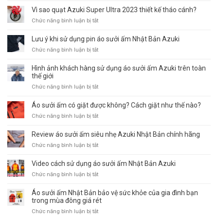
chiếc
diễn
Vì sao quạt Azuki Super Ultra 2023 thiết kế tháo cánh?
áo
viên
sưởi
ở
Chức năng bình luận bị tắt
Việt
ấm
Vì
Anh
R05
sao
Lưu ý khi sử dụng pin áo sưởi ấm Nhật Bản Azuki
thổi
chống
quạt
bay
ở
Chức năng bình luận bị tắt
nước
Azuki
cái
Lưu
nhà
Super
nóng
ý
Hình ảnh khách hàng sử dụng áo sưởi ấm Azuki trên toàn
Azuki
Ultra
mùa
khi
thế giới
2023
hè
sử
thiết
ở
Chức năng bình luận bị tắt
–
dụng
kế
Hình
Áo
pin
tháo
ảnh
Áo sưởi ấm có giặt được không? Cách giặt như thế nào?
điều
áo
cánh?
khách
hòa
sưởi
ở
Chức năng bình luận bị tắt
hàng
Azuki
ấm
Áo
sử
Nhật
sưởi
Review áo sưởi ấm siêu nhẹ Azuki Nhật Bản chính hãng
dụng
Bản
ấm
áo
ở
Chức năng bình luận bị tắt
Azuki
có
sưởi
Review
giặt
ấm
áo
Video cách sử dụng áo sưởi ấm Nhật Bản Azuki
được
Azuki
sưởi
không?
ở
Chức năng bình luận bị tắt
trên
ấm
Cách
Video
toàn
siêu
giặt
cách
Áo sưởi ấm Nhật Bản bảo vệ sức khỏe của gia đình bạn
thế
nhẹ
như
sử
trong mùa đông giá rét
giới
Azuki
thế
dụng
Nhật
ở
Chức năng bình luận bị tắt
nào?
áo