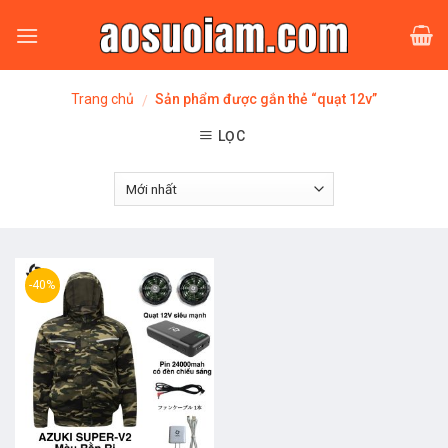
Skip
to
content
Trang chủ
Sản phẩm được gắn thẻ “quạt 12v”
/
LỌC
-40%